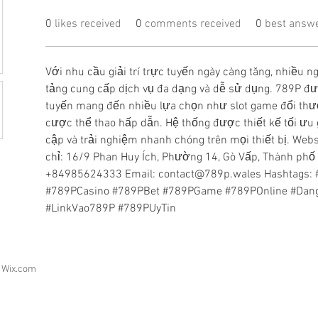
0
likes received
0
comments received
0
best answ
Với nhu cầu giải trí trực tuyến ngày càng tăng, nhiều 
tảng cung cấp dịch vụ đa dạng và dễ sử dụng. 789P đư
tuyến mang đến nhiều lựa chọn như slot game đổi thưở
cược thể thao hấp dẫn. Hệ thống được thiết kế tối ưu 
cập và trải nghiệm nhanh chóng trên mọi thiết bị. Websi
chỉ: 16/9 Phan Huy Ích, Phường 14, Gò Vấp, Thành phố H
+84985624333 Email: contact@789p.wales Hashtags: 
#789PCasino #789PBet #789PGame #789POnline #Dan
#LinkVao789P #789PUyTin
h
Wix.com