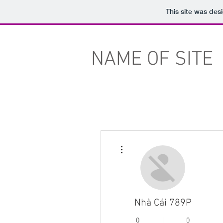
This site was des
NAME OF SITE
More actions
Nhà Cái 789P
0
0