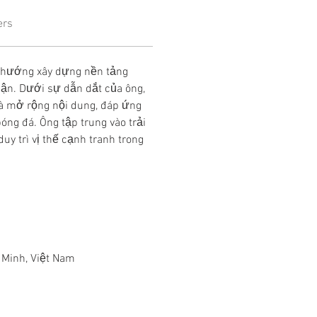
ers
h hướng xây dựng nền tảng 
cận. Dưới sự dẫn dắt của ông, 
à mở rộng nội dung, đáp ứng 
g đá. Ông tập trung vào trải 
y trì vị thế cạnh tranh trong 
 Minh, Việt Nam