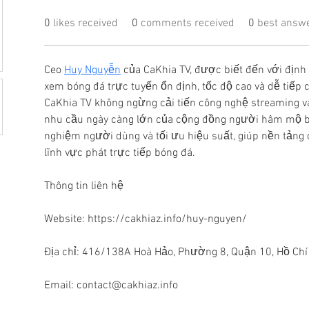
0
likes received
0
comments received
0
best answ
Ceo 
Huy Nguyễn
 của CaKhia TV, được biết đến với địn
xem bóng đá trực tuyến ổn định, tốc độ cao và dễ tiếp 
CaKhia TV không ngừng cải tiến công nghệ streaming v
nhu cầu ngày càng lớn của cộng đồng người hâm mộ bón
nghiệm người dùng và tối ưu hiệu suất, giúp nền tảng du
lĩnh vực phát trực tiếp bóng đá.
Thông tin liên hệ
Website: https://cakhiaz.info/huy-nguyen/
Địa chỉ: 416/138A Hoà Hảo, Phường 8, Quận 10, Hồ Chí
Email: contact@cakhiaz.info