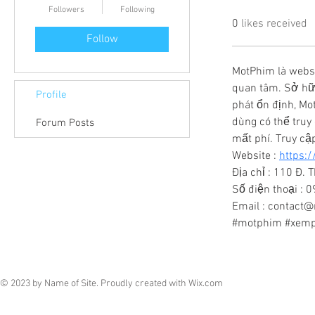
Followers
Following
0
likes received
Follow
MotPhim là websi
quan tâm. Sở hữ
Profile
phát ổn định, Mot
dùng có thể tru
Forum Posts
mất phí. Truy cập
Website : 
https:
Địa chỉ : 110 Đ.
Số điện thoại :
Email : contac
#motphim #xemph
© 2023 by Name of Site. Proudly created with
Wix.com