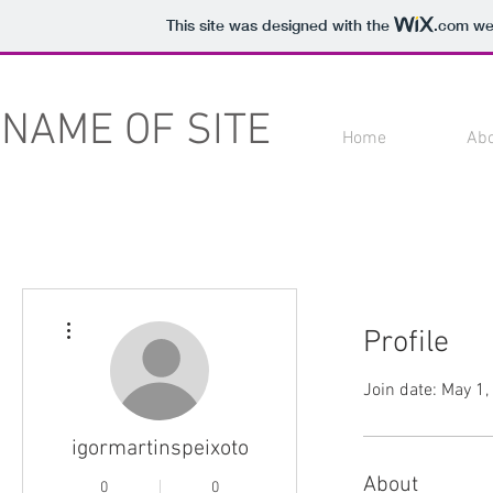
This site was designed with the
.com
web
NAME OF SITE
Home
Ab
More actions
Profile
Join date: May 1
igormartinspeixoto
About
0
0