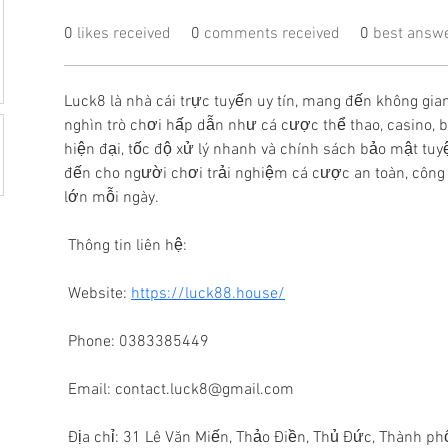
0
likes received
0
comments received
0
best answ
Luck8 là nhà cái trực tuyến uy tín, mang đến không gian
nghìn trò chơi hấp dẫn như cá cược thể thao, casino, bắ
hiện đại, tốc độ xử lý nhanh và chính sách bảo mật tuy
đến cho người chơi trải nghiệm cá cược an toàn, công 
lớn mỗi ngày.
 Thông tin liên hệ:
 Website: 
https://luck88.house/
 Phone: 0383385449
 Email: contact.luck8@gmail.com
 Địa chỉ: 31 Lê Văn Miến, Thảo Điền, Thủ Đức, Thành ph