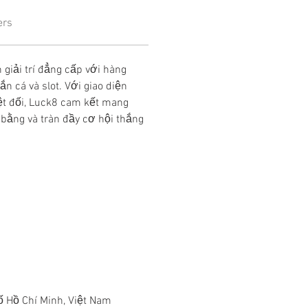
ers
 giải trí đẳng cấp với hàng 
n cá và slot. Với giao diện 
ệt đối, Luck8 cam kết mang 
bằng và tràn đầy cơ hội thắng 
ố Hồ Chí Minh, Việt Nam