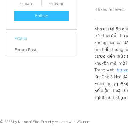
Followers
Following
0
likes received
Follow
Nhà cái QH88 chỉ
trò chơi đổi thư
Profile
không gian cá c
tìm hiểu thông t
Forum Posts
được kiến thức t
khuyến mãi mới n
Trang web: 
https
Địa Chỉ: 6 Ngõ 
Email: playqh8
Số điện Thoại: 
#qh88 #qh88gam
© 2023 by Name of Site. Proudly created with
Wix.com