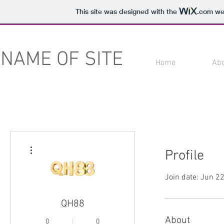
This site was designed with the
.com
web
NAME OF SITE
Home
Ab
More actions
Profile
Join date: Jun 2
QH88
About
0
0