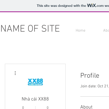
This site was designed with the
.com
web
NAME OF SITE
Home
Ab
More actions
Profile
Join date: Oct 21
Nhà cái XX88
About
0
0