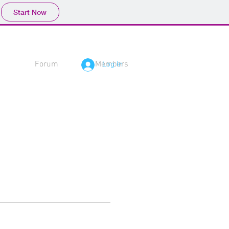
Start Now
Forum
Members
Log In