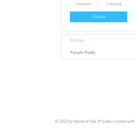
Followers
Following
Follow
Profile
Forum Posts
© 2023 by Name of Site. Proudly created wit