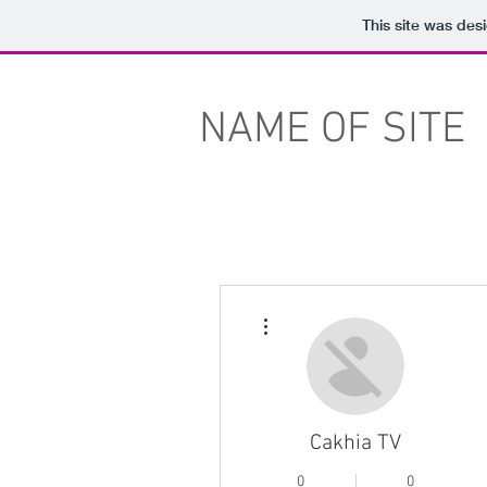
This site was des
NAME OF SITE
More actions
Cakhia TV
0
0