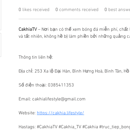
0
likes received
0
comments received
0
best answ
CakhiaTV
 – Nơi bạn có thể xem bóng đá miễn phí, chất
và tất nhiên, không hề bị làm phiền bởi những quảng c
Thông tin liên hệ: 
Địa chỉ: 253 Xa lộ Đại Hàn, Bình Hưng Hoà, Bình Tân, H
Số điện thoại: 0385411353
Email: cakhialifestyle@gmail.com
Website: 
https://cakhia.lifestyle/
Hastags: #CakhiaTV #Cakhia_TV #Cakhia #truc_tiep_bon