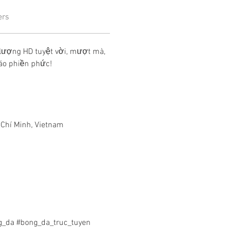
ers
 lượng HD tuyệt vời, mượt mà, 
áo phiền phức! 
ồ Chí Minh, Vietnam
g_da #bong_da_truc_tuyen 