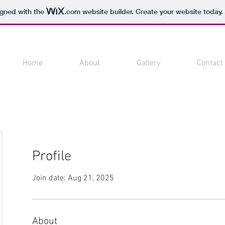
igned with the
.com
website builder. Create your website today.
Home
About
Gallery
Contact
Profile
Join date: Aug 21, 2025
About