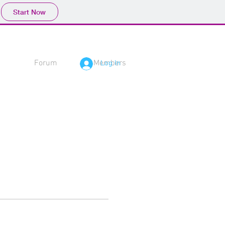
Start Now
Forum
Members
Log In