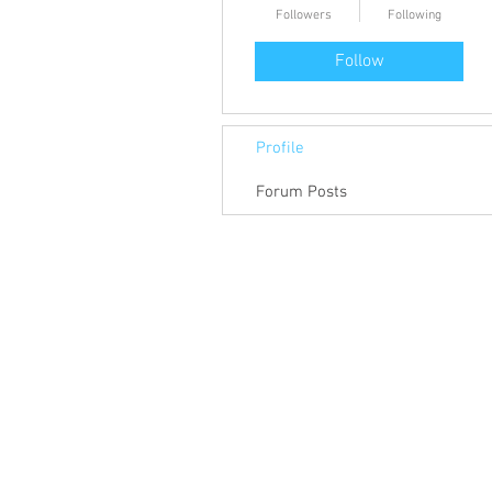
Followers
Following
Follow
Profile
Forum Posts