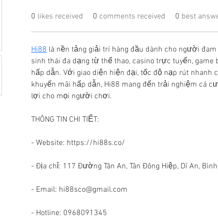
0
likes received
0
comments received
0
best answ
Hi88
 là nền tảng giải trí hàng đầu dành cho người đam
sinh thái đa dạng từ thể thao, casino trực tuyến, game
hấp dẫn. Với giao diện hiện đại, tốc độ nạp rút nhanh
khuyến mãi hấp dẫn, Hi88 mang đến trải nghiệm cá cượ
lợi cho mọi người chơi.
THÔNG TIN CHI TIẾT: 
- Website: https://hi88s.co/
- Địa chỉ: 117 Đường Tân An, Tân Đông Hiệp, Dĩ An, Bì
- Email: hi88sco@gmail.com
- Hotline: 0968091345