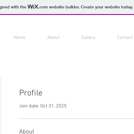
igned with the
.com
website builder. Create your website today.
Home
About
Gallery
Contact
Profile
Join date: Oct 31, 2025
About